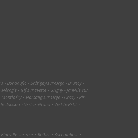
ers • Bondoufle • Brétigny-sur-Orge • Brunoy •
Mérogis • Gif-sur-Yvette • Grigny • Janville-sur-
 • Montlhéry • Morsang-sur-Orge • Orsay • Ris-
e-Buisson • Vert-le-Grand • Vert-le-Petit •
• Blonville-sur-mer • Bolbec • Bornambusc •