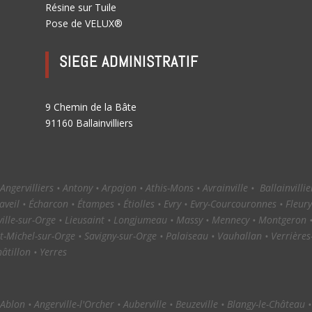
Résine sur Tuile
Pose de VELUX®
SIEGE ADMINISTRATIF
9 Chemin de la Bâte
91160 Ballainvilliers
ngervilliers • Antony • Arpajon • Athis-Mons • Avrainville • Ballainvilli
veil • Écharcon • Étampes • Étiolles • Evry • Evry-Courcouronnes • Fleury-
 Leuville-sur-Orge • Lieusaint • Longjumeau • Massy • Mennecy • Montgeron
t-Michel-sur-Orge • Savigny-sur-Orge • Palaiseau • Vauhallan • Verrières-l
âtillon • Yerres
blon • Angerville-l'Orcher • Auberville • Beuzeville • Blangy-le-Château 